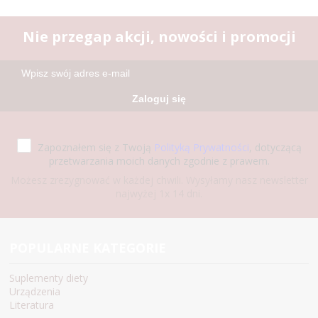
Nie przegap akcji, nowości i promocji
Zaloguj się
Zapoznałem się z Twoją
Polityką Prywatności
, dotyczącą
przetwarzania moich danych zgodnie z prawem.
Możesz zrezygnować w każdej chwili. Wysyłamy nasz newsletter
najwyżej 1x 14 dni.
POPULARNE KATEGORIE
Suplementy diety
Urządzenia
Literatura