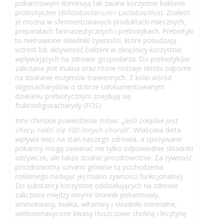
pokarmowym dominują tak zwane korzystne bakterie
probiotyczne (
Bifidobacterium
i
Lactobacillus
). Znaleźć
je można w sfermentowanych produktach mlecznych,
preparatach farmaceutycznych i prebiotykach. Prebiotyki
to nietrawione składniki żywności, które pobudzają
wzrost lub aktywność bakterii w okrężnicy korzystnie
wpływających na zdrowie gospodarza. Do prebiotyków
zaliczana jest inulina oraz różne rodzaje skrobi odporne
na działanie enzymów trawiennych. Z kolei wśród
oligosacharydów o dobrze udokumentowanym
działaniu prebiotycznym znajdują się
fruktooligosacharydy (FOS).
Inne chińskie powiedzenie mówi: „
Jeśli żołądek jest
chory, rodzi się 100 innych chorób
”. Właściwa dieta
wpływa więc na stan naszego zdrowia, a spożywane
pokarmy mogą zawierać nie tylko odpowiednie składniki
odżywcze, ale także działać prozdrowotnie. Za żywność
prozdrowotną uznano głównie tą pochodzenia
roślinnego nadając jej miano żywności funkcjonalnej.
Do substancji korzystnie oddziałujących na zdrowie
zaliczono między innymi: błonnik pokarmowy,
aminokwasy, białka, witaminy i składniki mineralne,
wielonienasycone kwasy tłuszczowe cholinę i lecytynę