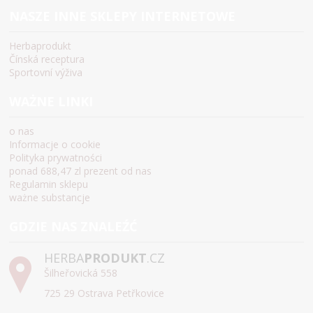
NASZE INNE SKLEPY INTERNETOWE
Herbaprodukt
Čínská receptura
Sportovní výživa
WAŻNE LINKI
o nas
Informacje o cookie
Polityka prywatności
ponad 688,47 zl prezent od nas
Regulamin sklepu
ważne substancje
GDZIE NAS ZNALEŹĆ
HERBA
PRODUKT
.CZ
Šilheřovická 558
725 29 Ostrava Petřkovice