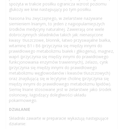
spożyta w trakcie posiłku ogranicza wzrost poziomu
glukozy we krwi następujący po tym posiłku.
Nasiona lnu zwyczajnego, w zielarstwie nazywane
siemieniem lnianym, to jeden z najpopularniejszych
środków medycyny naturalnej. Zawierają one wiele
dobroczynnych składników takich jak: nienasycone
kwasy tłuszczowe, błonnik, łatwo przyswajalne białka,
witaminę B1 i B6 (przyczynia się między innymi do
prawidłowego metabolizmu białek i glikogenu), magnez,
wapń (przyczynia się między innymi do prawidłowego
funkcjonowania enzymów trawiennych), żelazo, cynk
(przyczynia się między innymi do prawidłowego
metabolizmu węglowodanów i kwasów tłuszczowych)
oraz znajdującą się w lecytynie cholinę (przyczynia się
między innymi do prawidłowego metabolizmu lipidów).
Siemię lniane stosowane jest w zielarstwie jako środek
osłonowy, łagodzący dolegliwości układu
pokarmowego.
DZIAŁANIE
Składniki zawarte w preparacie wykazują następujące
działanie: