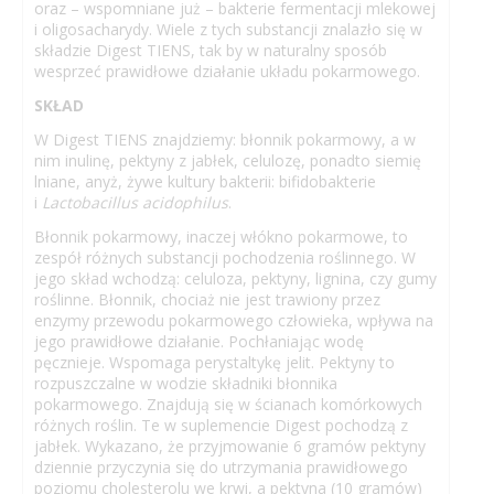
oraz – wspomniane już – bakterie fermentacji mlekowej
i oligosacharydy. Wiele z tych substancji znalazło się w
składzie Digest TIENS, tak by w naturalny sposób
wesprzeć prawidłowe działanie układu pokarmowego.
SKŁAD
W Digest TIENS znajdziemy: błonnik pokarmowy, a w
nim inulinę, pektyny z jabłek, celulozę, ponadto siemię
lniane, anyż, żywe kultury bakterii: bifidobakterie
i
Lactobacillus acidophilus
.
Błonnik pokarmowy, inaczej włókno pokarmowe, to
zespół różnych substancji pochodzenia roślinnego. W
jego skład wchodzą: celuloza, pektyny, lignina, czy gumy
roślinne. Błonnik, chociaż nie jest trawiony przez
enzymy przewodu pokarmowego człowieka, wpływa na
jego prawidłowe działanie. Pochłaniając wodę
pęcznieje. Wspomaga perystaltykę jelit. Pektyny to
rozpuszczalne w wodzie składniki błonnika
pokarmowego. Znajdują się w ścianach komórkowych
różnych roślin. Te w suplemencie Digest pochodzą z
jabłek. Wykazano, że przyjmowanie 6 gramów pektyny
dziennie przyczynia się do utrzymania prawidłowego
poziomu cholesterolu we krwi, a pektyna (10 gramów)