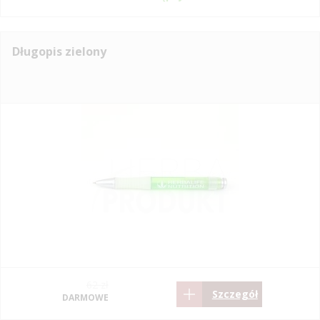
Długopis zielony
62 zł
Szczegół
DARMOWE