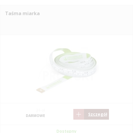
Taśma miarka
21 zł
Szczegół
DARMOWE
Dostępny