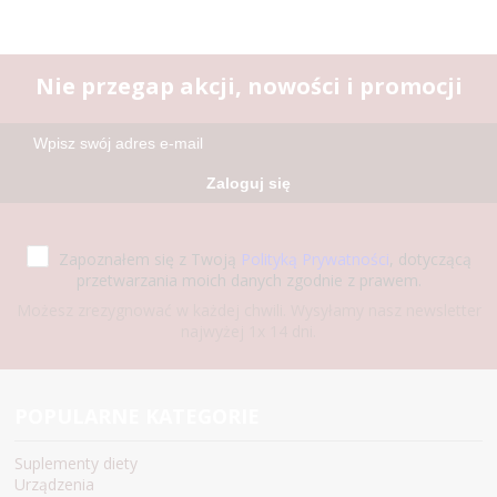
Nie przegap akcji, nowości i promocji
Zaloguj się
Zapoznałem się z Twoją
Polityką Prywatności
, dotyczącą
przetwarzania moich danych zgodnie z prawem.
Możesz zrezygnować w każdej chwili. Wysyłamy nasz newsletter
najwyżej 1x 14 dni.
POPULARNE KATEGORIE
Suplementy diety
Urządzenia