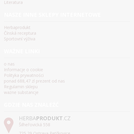
Literatura
NASZE INNE SKLEPY INTERNETOWE
Herbaprodukt
Čínská receptura
Sportovní výživa
WAŻNE LINKI
o nas
Informacje o cookie
Polityka prywatności
ponad 688,47 zl prezent od nas
Regulamin sklepu
ważne substancje
GDZIE NAS ZNALEŹĆ
HERBA
PRODUKT
.CZ
Šilheřovická 558
725 29 Ostrava Petřkovice