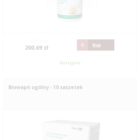
309.66 zł
Kup
200.69 zł
dostępne
Biowapń ogólny - 10 saszetek