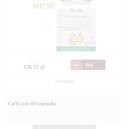
278.71 zł
Kup
175.77 zł
dostępny
CarbLock 60 kapsułki