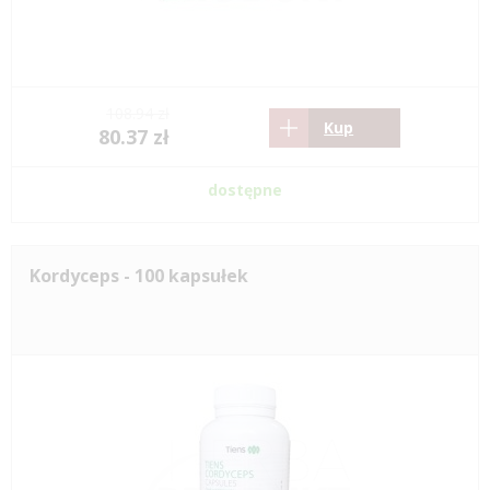
108.94 zł
Kup
80.37 zł
dostępne
Kordyceps - 100 kapsułek