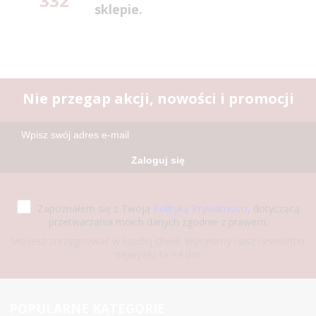
332
sklepie.
Nie przegap akcji, nowości i promocji
Zaloguj się
Zapoznałem się z Twoją
Polityką Prywatności
, dotyczącą
przetwarzania moich danych zgodnie z prawem.
Możesz zrezygnować w każdej chwili. Wysyłamy nasz newsletter
najwyżej 1x 14 dni.
POPULARNE KATEGORIE