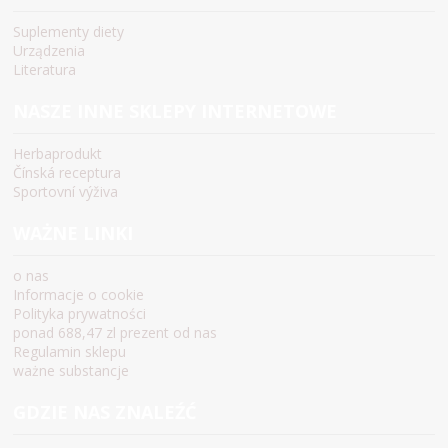
Suplementy diety
Urządzenia
Literatura
NASZE INNE SKLEPY INTERNETOWE
Herbaprodukt
Čínská receptura
Sportovní výživa
WAŻNE LINKI
o nas
Informacje o cookie
Polityka prywatności
ponad 688,47 zl prezent od nas
Regulamin sklepu
ważne substancje
GDZIE NAS ZNALEŹĆ