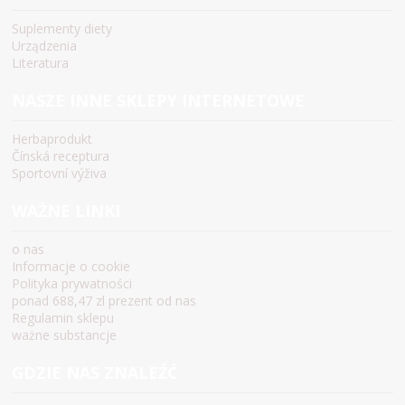
Suplementy diety
Urządzenia
Literatura
NASZE INNE SKLEPY INTERNETOWE
Herbaprodukt
Čínská receptura
Sportovní výživa
WAŻNE LINKI
o nas
Informacje o cookie
Polityka prywatności
ponad 688,47 zl prezent od nas
Regulamin sklepu
ważne substancje
GDZIE NAS ZNALEŹĆ