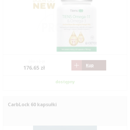
280.12 zł
Kup
176.65 zł
dostępny
CarbLock 60 kapsułki