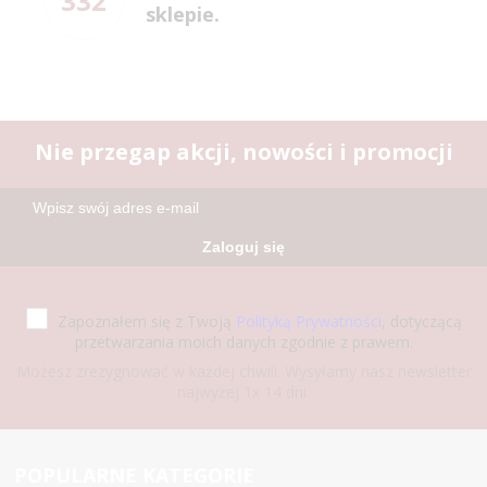
332
sklepie.
Nie przegap akcji, nowości i promocji
Zaloguj się
Zapoznałem się z Twoją
Polityką Prywatności
, dotyczącą
przetwarzania moich danych zgodnie z prawem.
Możesz zrezygnować w każdej chwili. Wysyłamy nasz newsletter
najwyżej 1x 14 dni.
POPULARNE KATEGORIE