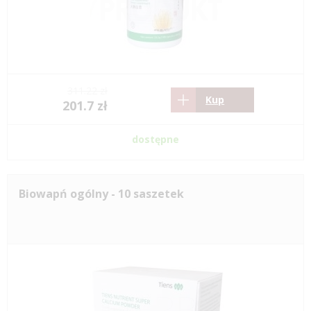
311.22 zł
Kup
201.7 zł
dostępne
Biowapń ogólny - 10 saszetek