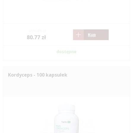
109.49 zł
Kup
80.77 zł
dostępne
Kordyceps - 100 kapsułek