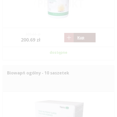
309.66 zł
Kup
200.69 zł
dostępne
Biowapń ogólny - 10 saszetek