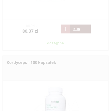
108.94 zł
Kup
80.37 zł
dostępne
Kordyceps - 100 kapsułek