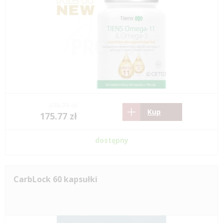
278.71 zł
Kup
175.77 zł
dostępny
CarbLock 60 kapsułki