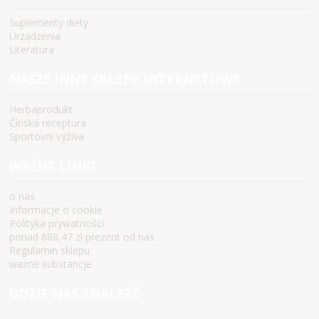
Suplementy diety
Urządzenia
Literatura
NASZE INNE SKLEPY INTERNETOWE
Herbaprodukt
Čínská receptura
Sportovní výživa
WAŻNE LINKI
o nas
Informacje o cookie
Polityka prywatności
ponad 688,47 zl prezent od nas
Regulamin sklepu
ważne substancje
GDZIE NAS ZNALEŹĆ