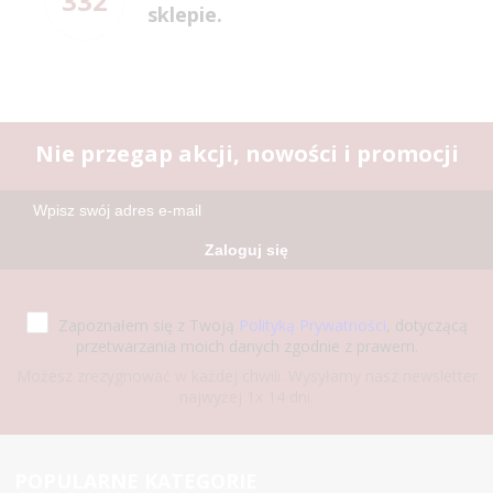
332
sklepie.
Nie przegap akcji, nowości i promocji
Zaloguj się
Zapoznałem się z Twoją
Polityką Prywatności
, dotyczącą
przetwarzania moich danych zgodnie z prawem.
Możesz zrezygnować w każdej chwili. Wysyłamy nasz newsletter
najwyżej 1x 14 dni.
POPULARNE KATEGORIE