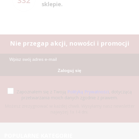
332
sklepie.
Nie przegap akcji, nowości i promocji
Zaloguj się
Zapoznałem się z Twoją
Polityką Prywatności
, dotyczącą
przetwarzania moich danych zgodnie z prawem.
Możesz zrezygnować w każdej chwili. Wysyłamy nasz newsletter
najwyżej 1x 14 dni.
POPULARNE KATEGORIE