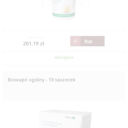
310.44 zł
Kup
201.19 zł
dostępne
Biowapń ogólny - 10 saszetek