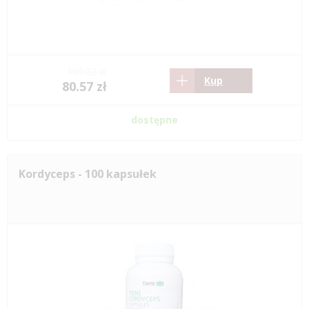
109.22 zł
Kup
80.57 zł
dostępne
Kordyceps - 100 kapsułek