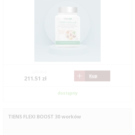
326.4 zł
Kup
211.51 zł
dostępny
TIENS FLEXI BOOST 30 worków