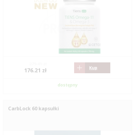
279.41 zł
Kup
176.21 zł
dostępny
CarbLock 60 kapsułki