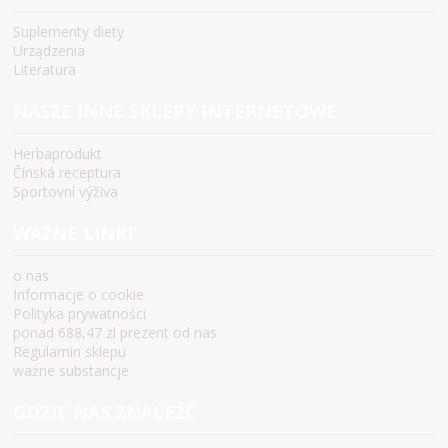
Suplementy diety
Urządzenia
Literatura
NASZE INNE SKLEPY INTERNETOWE
Herbaprodukt
Čínská receptura
Sportovní výživa
WAŻNE LINKI
o nas
Informacje o cookie
Polityka prywatności
ponad 688,47 zl prezent od nas
Regulamin sklepu
ważne substancje
GDZIE NAS ZNALEŹĆ