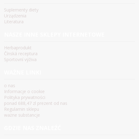
Suplementy diety
Urządzenia
Literatura
NASZE INNE SKLEPY INTERNETOWE
Herbaprodukt
Čínská receptura
Sportovní výživa
WAŻNE LINKI
o nas
Informacje o cookie
Polityka prywatności
ponad 688,47 zl prezent od nas
Regulamin sklepu
ważne substancje
GDZIE NAS ZNALEŹĆ