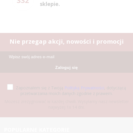
332
sklepie.
Nie przegap akcji, nowości i promocji
Zaloguj się
Zapoznałem się z Twoją
Polityką Prywatności
, dotyczącą
przetwarzania moich danych zgodnie z prawem.
Możesz zrezygnować w każdej chwili. Wysyłamy nasz newsletter
najwyżej 1x 14 dni.
POPULARNE KATEGORIE