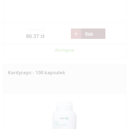
108.94 zł
Kup
80.37 zł
dostępne
Kordyceps - 100 kapsułek