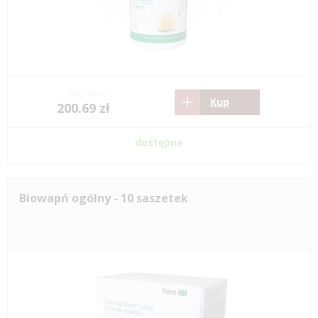
309.66 zł
Kup
200.69 zł
dostępne
Biowapń ogólny - 10 saszetek