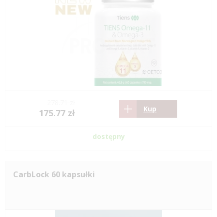
278.71 zł
Kup
175.77 zł
dostępny
CarbLock 60 kapsułki